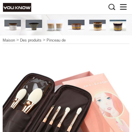
>
>
Maison
Des produits
Pinceau de
>
>
maquillage
Beauté Brosse
Pinceau de maquillage
végétalien3