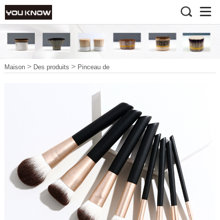
>
>
Maison
Des produits
Pinceau de
>
>
maquillage
Beauté Brosse
Pinceau de maquillage
végétalien12