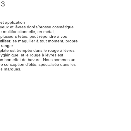
l3
et application
yeux et lèvres dorés/brosse cosmétique
 multifonctionnelle, en métal,
plusieurs têtes, peut répondre à vos
 utiliser, se maquiller à tout moment, propre
 ranger.
et plate est trempée dans le rouge à lèvres
giénique, et le rouge à lèvres est
un bon effet de bavure. Nous sommes un
e conception d’élite, spécialisée dans les
es marques.