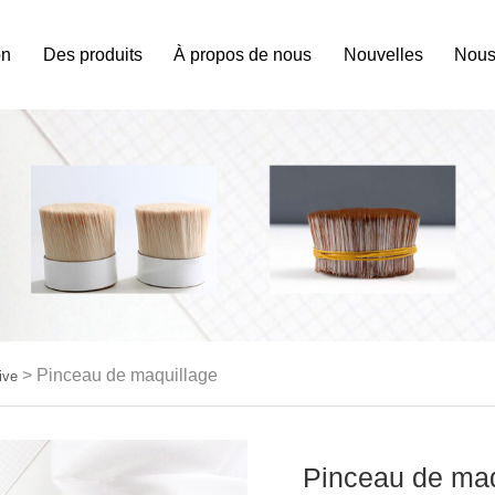
on
Des produits
À propos de nous
Nouvelles
Nous
>
Pinceau de maquillage
ive
Pinceau de maq