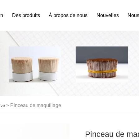
on
Des produits
À propos de nous
Nouvelles
Nous
>
Pinceau de maquillage
ive
Pinceau de maq