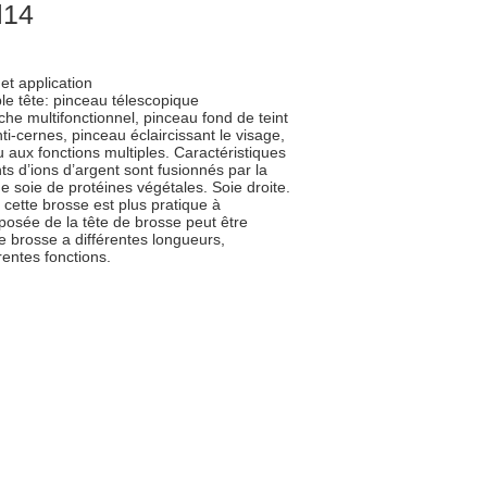
l14
et application
e tête: pinceau télescopique
che multifonctionnel, pinceau fond de teint
ti-cernes, pinceau éclaircissant le visage,
 aux fonctions multiples. Caractéristiques
s d’ions d’argent sont fusionnés par la
e soie de protéines végétales. Soie droite.
 cette brosse est plus pratique à
posée de la tête de brosse peut être
de brosse a différentes longueurs,
rentes fonctions.