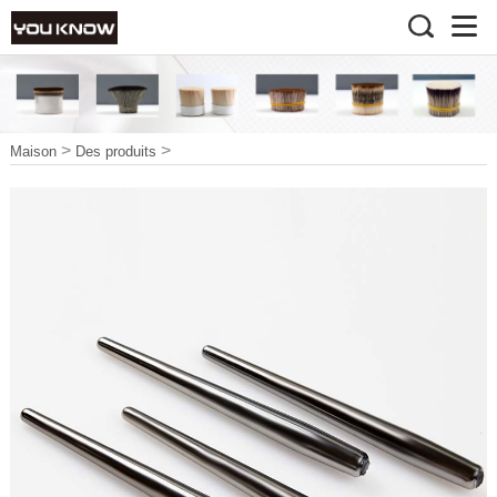
>
>
Maison
Des produits
>
Accessoires Pour Pinceaux
Gérer
>
Miroir Peinture Handel7